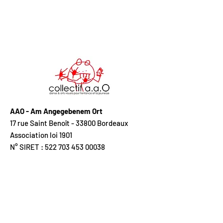
AAO - Am Angegebenem Ort
17 rue Saint Benoît - 33800 Bordeaux
Association loi 1901
N° SIRET : 522 703 453 00038
APE 9001Z
N° licence :
L-R-20-009361
catégorie 2
NOUS CONTACTER
direction / coordination / diffusion